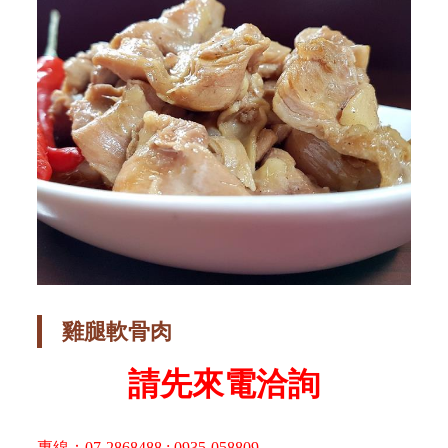
雞腿軟骨肉
請先來電洽詢
專線：07-2868488 ; 0935-058809