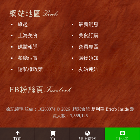
▪ 緣起
▪ 最新消息
▪ 上海美食
▪ 美食訂購
▪ 媒體報導
▪ 會員專區
▪ 餐廳位置
▪ 購物須知
▪ 隱私權政策
▪ 友站連結
徐記醬鴨 統編：10260074 © 2026
精彩會館
易利華 Ericfo Inside
瀏
覽人數：
1,559,125
TOP
(0)
線上購物
Line@