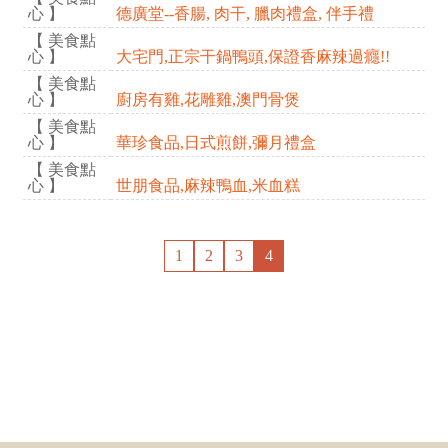
心 】
德廣堂--香腸, 肉干, 臘肉禮盒, 伴手禮
【 美食點
心 】
大宅門,正宗干鍋鴨頭,保證香麻辣過癮!!
【 美食點
心 】
廚房有雞,花雕雞,澳門骨煲
【 美食點
心 】
華珍食品,日式煎餅,彌月禮盒
【 美食點
心 】
世朋食品,麻辣鴨血,米血糕
1
2
3
4